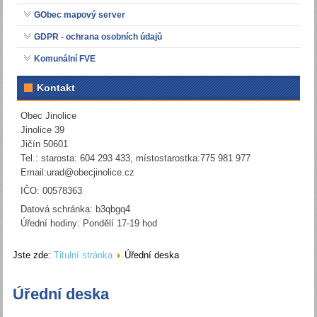
GObec mapový server
GDPR - ochrana osobních údajů
Komunální FVE
Kontakt
Obec Jinolice
Jinolice 39
Jičín 50601
Tel.: starosta: 604 293 433, místostarostka:775 981 977
Email:
urad@obecjinolice.cz
IČO: 00578363
Datová schránka: b3qbgq4
Úřední hodiny: Pondělí 17-19 hod
Jste zde:
Titulní stránka
Úřední deska
Úřední deska